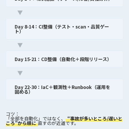
▼
Day 8-14：CI整備（テスト・scan・品質ゲー
ト）
▼
Day 15-21：CD整備（自動化＋段階リリース）
▼
Day 22-30：IaC＋観測性＋Runbook（運用を
固める）
コツ：
「全部を自動化」ではなく、
“事故が多いところ/遅いと
ころ”から順に
直すのが近道です。