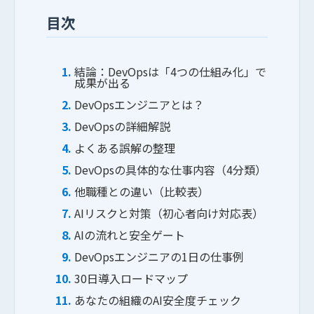
目次
結論：DevOpsは「4つの仕組み化」で
成果が出る
DevOpsエンジニアとは？
DevOpsの詳細解説
よくある誤解の整理
DevOpsの具体的な仕事内容（4分類）
他職種との違い（比較表）
AIリスクと対策（初心者向け対応表）
会社概要
AIの流れと安全ゲート
DevOpsエンジニアの1日の仕事例
事業内容
30日導入ロードマップ
あなたの組織のAI安全度チェック