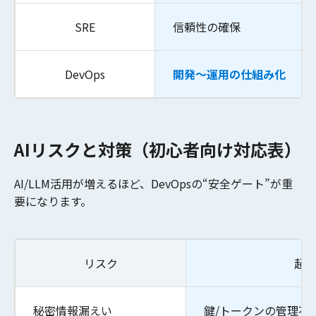
SRE
信頼性の確保
DevOps
開発〜運用の仕組み化
AIリスクと対策（初心者向け対応表）
AI/LLM活用が増えるほど、DevOpsの“安全ゲート”が重
要になります。
リスク
起
秘密情報漏えい
鍵/トークンの管理不