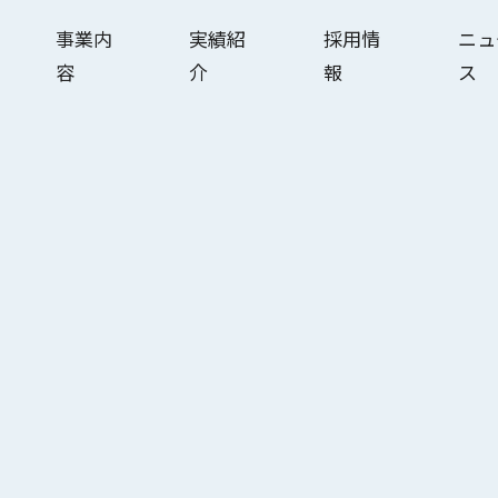
事業内
実績紹
採用情
ニュ
容
介
報
ス