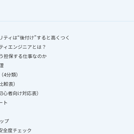
リティは“後付け”すると高くつく
リティエンジニアとは？
う担保する仕事なのか
理
（4分類）
比較表）
（初心者向け対応表）
ート
マップ
I安全度チェック